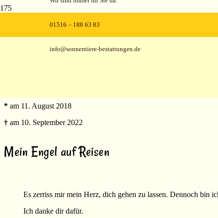
Wir sind immer für Sie da.
01516 – 188 63 83
info@sonnentiere-bestattungen.de
Luna
Katze
*
am 11. August 2018
†
am 10. September 2022
Mein Engel auf Reisen
Es zerriss mir mein Herz, dich gehen zu lassen. Dennoch bin ich
Ich danke dir dafür.