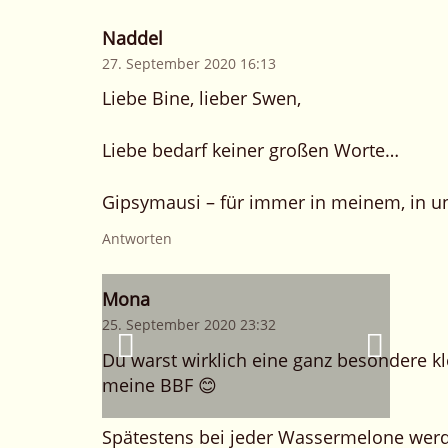
Naddel
27. September 2020 16:13
Liebe Bine, lieber Swen,
Liebe bedarf keiner großen Worte…
Gipsymausi – für immer in meinem, in u
Antworten
Mona
25. September 2020 23:32
Du warst wirklich eine ganz besondere kle
meine BBF 😊
Spätestens bei jeder Wassermelone werde 