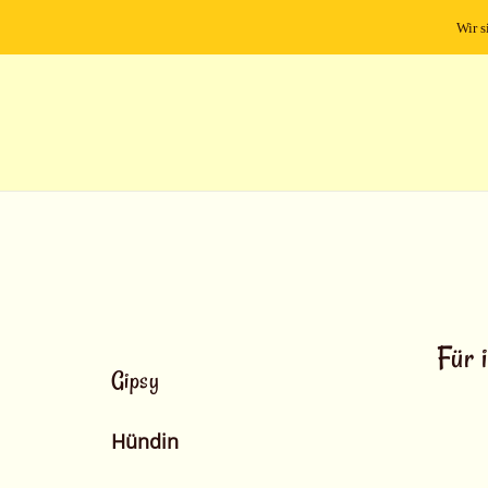
Wir s
Für 
Gipsy
Hündin