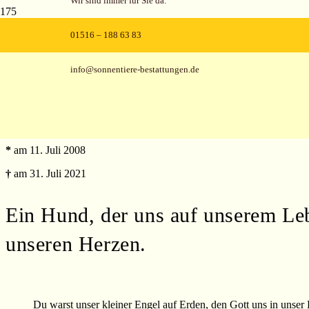
Wir sind immer für Sie da.
01516 – 188 63 83
info@sonnentiere-bestattungen.de
Gina
Hündin
*
am 11. Juli 2008
†
am 31. Juli 2021
Ein Hund, der uns auf unserem Leb
unseren Herzen.
Du warst unser kleiner Engel auf Erden, den Gott uns in unse